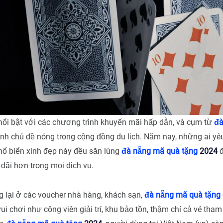
ổi bật với các chương trình khuyến mãi hấp dẫn, và cụm từ
đà
nh chủ đề nóng trong cộng đồng du lịch. Năm nay, những ai yê
hố biển xinh đẹp này đều săn lùng
đà nẵng mã quà tặng
2024
đ
đãi hơn trong mọi dịch vụ.
 lại ở các voucher nhà hàng, khách sạn,
đà nẵng mã quà tặng
ui chơi như công viên giải trí, khu bảo tồn, thậm chí cả vé th