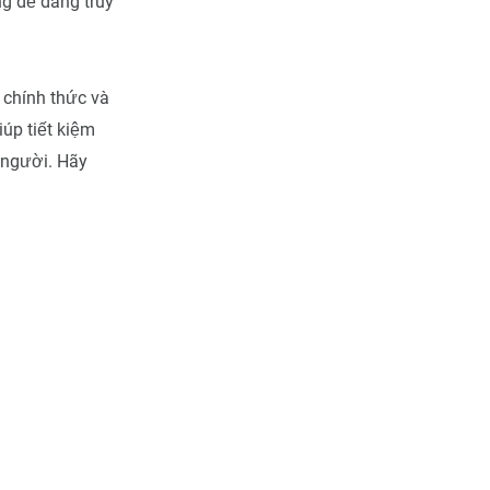
ng dễ dàng truy
 chính thức và
úp tiết kiệm
i người. Hãy