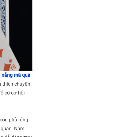
 nẵng mã quà
u thích chuyến
ể có cơ hội
còn phủ rộng
am quan. Năm