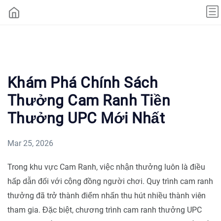
Khám Phá Chính Sách
Thưởng Cam Ranh Tiền
Thưởng UPC Mới Nhất
Mar 25, 2026
Trong khu vực Cam Ranh, việc nhận thưởng luôn là điều
hấp dẫn đối với cộng đồng người chơi. Quy trình cam ranh
thưởng đã trở thành điểm nhấn thu hút nhiều thành viên
tham gia. Đặc biệt, chương trình cam ranh thưởng UPC